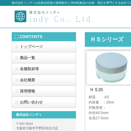
株式会社インディは化粧品容器の資材販売とOEM化粧品の企画・受託を専門とする会社で
ＨＳシリーズ
トップページ
製品一覧
各種取材等
会社概要
ＨＳ25
採用情報
材質 :AS
お問い合わせ
内容量 ：26ml
外観形状：
外径46.5mm
株式会社インディ
全高27.5mm
〒547-0014
大阪府大阪市平野区長吉川辺