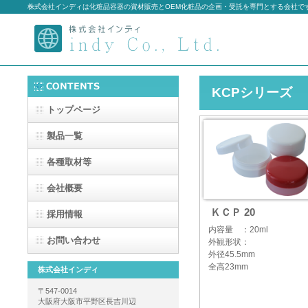
株式会社インディは化粧品容器の資材販売とOEM化粧品の企画・受託を専門とする会社で
KCPシリーズ
トップページ
製品一覧
各種取材等
会社概要
ＫＣＰ 20
採用情報
内容量 ：20ml
お問い合わせ
外観形状：
外径45.5mm
全高23mm
株式会社インディ
〒547-0014
大阪府大阪市平野区長吉川辺