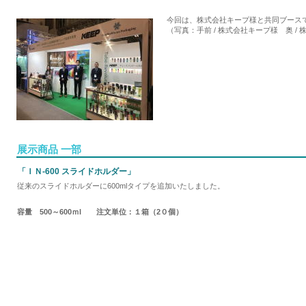
今回は、株式会社キープ様と共同ブース
（写真：手前 / 株式会社キープ様 奥 /
展示商品 一部
「ＩＮ-600 スライドホルダー」
従来のスライドホルダーに600mlタイプを追加いたしました。
容量 500～600ｍl 注文単位：１箱（2０個）