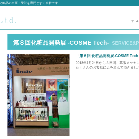
M化粧品の企画・受託を専門とする会社です。
〒54
第８回化粧品開発展 -COSME Tech-
SERVICE&
「第８回 化粧品開発展-COSME Tec
2018年1月24日から３日間、幕張メッ
たくさんのお客様に足を運んで頂きまし